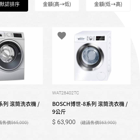
默認排序
金額(高→低)
金額(低→高)
WAT28402TC
系列 滾筒洗衣機 /
BOSCH博世-8系列 滾筒洗衣機 /
9公斤
63,900
65,000
63,900