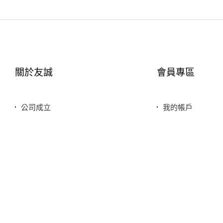
關於友誠
會員專區
公司成立
我的帳戶
您友善誠實的好鄰居
最愛清單
服務特色
歷史訂單
銷售品牌或合作廠商
我的折價券