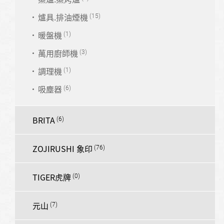
爐具.排油煙機
暖盤機
萬用廚師機
調理機
吸塵器
BRITA
ZOJIRUSHI 象印
TIGER虎牌
元山