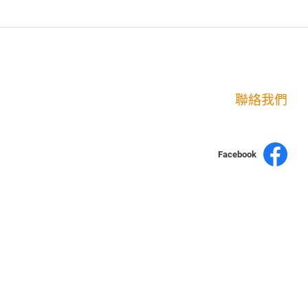
聯絡我們
Facebook
yochen893
15060750192
WhatsApp