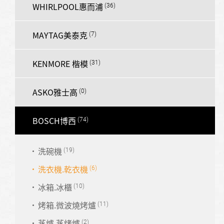
WHIRLPOOL惠而浦
MAYTAG美泰克
KENMORE 楷模
ASKO雅士高
BOSCH博西
洗碗機
洗衣機.乾衣機
冰箱.冰櫃
烤箱.微波燒烤爐
蒸爐.蒸烤爐