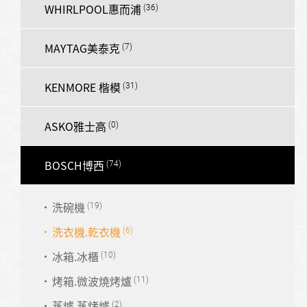
WHIRLPOOL惠而浦
MAYTAG美泰克
KENMORE 楷模
ASKO雅士高
BOSCH博西
洗碗機
洗衣機.乾衣機
冰箱.冰櫃
烤箱.微波燒烤爐
蒸爐.蒸烤爐