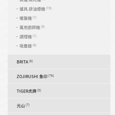
爐具.排油煙機
暖盤機
萬用廚師機
調理機
吸塵器
BRITA
ZOJIRUSHI 象印
TIGER虎牌
元山