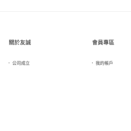
關於友誠
會員專區
公司成立
我的帳戶
您友善誠實的好鄰居
最愛清單
服務特色
歷史訂單
銷售品牌或合作廠商
我的折價券