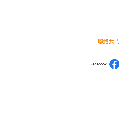
聯絡我們
Facebook
yochen893
15060750192
WhatsApp