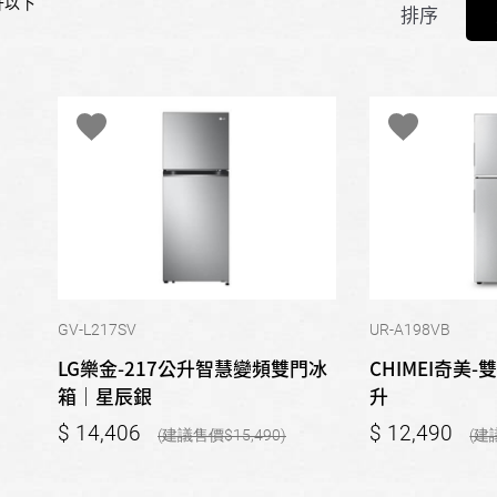
升以下
排序
GV-L217SV
UR-A198VB
LG樂金-217公升智慧變頻雙門冰
CHIMEI奇美
箱｜星辰銀
升
14,406
12,490
15,490