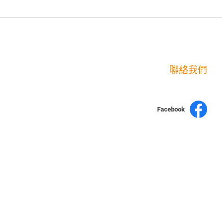
聯絡我們
Facebook
yochen893
15060750192
WhatsApp