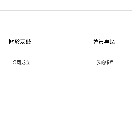
關於友誠
會員專區
公司成立
我的帳戶
您友善誠實的好鄰居
最愛清單
服務特色
歷史訂單
銷售品牌或合作廠商
我的折價券