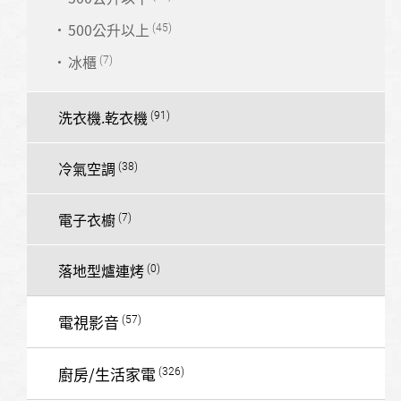
500公升以上
冰櫃
洗衣機.乾衣機
冷氣空調
電子衣櫥
落地型爐連烤
電視影音
廚房/生活家電