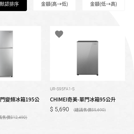
默認排序
金額(高→低)
金額(低→高)
UR-S95FA1-S
-雙門變頻冰箱195公
CHIMEI奇美-單門冰箱95公升
5,690
5,690
12,490