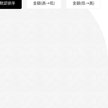
默認排序
金額(高→低)
金額(低→高)