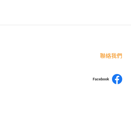
聯絡我們
Facebook
yochen893
15060750192
WhatsApp