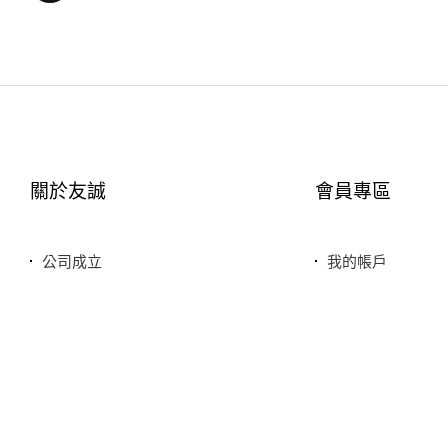
關於友誠
會員專區
公司成立
我的帳戶
您友善誠實的好鄰居
最愛清單
服務特色
歷史訂單
銷售品牌或合作廠商
我的折價券