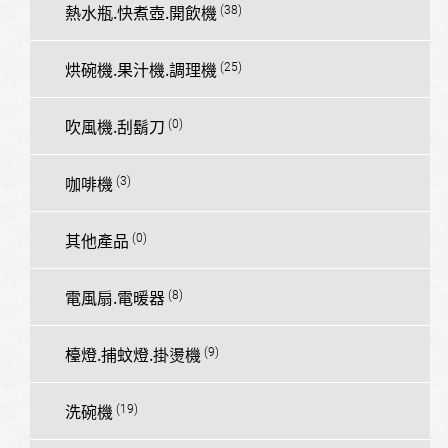
熱水瓶.快煮壺.開飲機
烘碗機.果汁機.調理機
吹風機.刮鬍刀
咖啡機
其他產品
電風扇.電暖器
檯燈.捕蚊燈.掛燙機
洗碗機