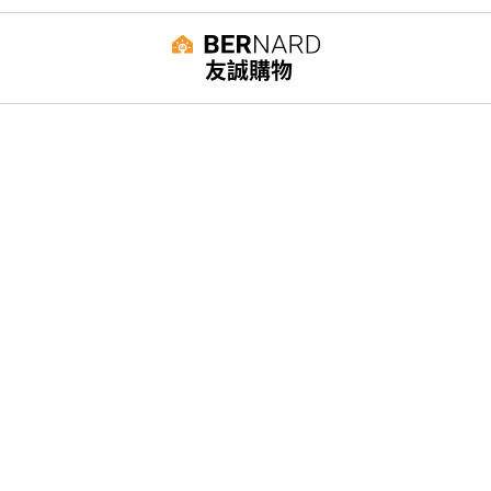
友誠購物
© BERNARD 2021
WEBDESIGN
聯絡我們
Facebook
yochen893
WhatsApp
15060750192
本站商品，皆是正品公司貨
本站保留接受訂單與否的
權利
本網站之商品可配送大陸地區，運費歡迎來電或來