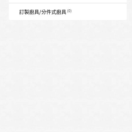
訂製廚具/分件式廚具