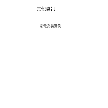
其他資訊
家電安裝實例
最新消息
常見問題
聯絡我們
隱私權政策
權利
本網站之商品可配送大陸地區，運費歡迎來電或來信洽詢