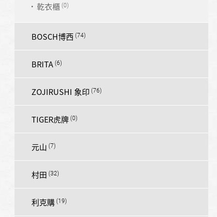
乾衣櫃
BOSCH博西
BRITA
ZOJIRUSHI 象印
TIGER虎牌
元山
村田
利克購