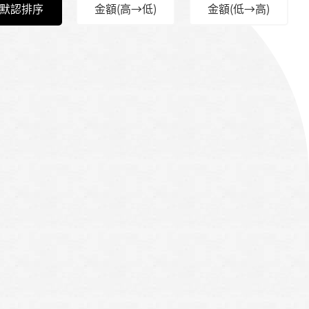
默認排序
金額(高→低)
金額(低→高)