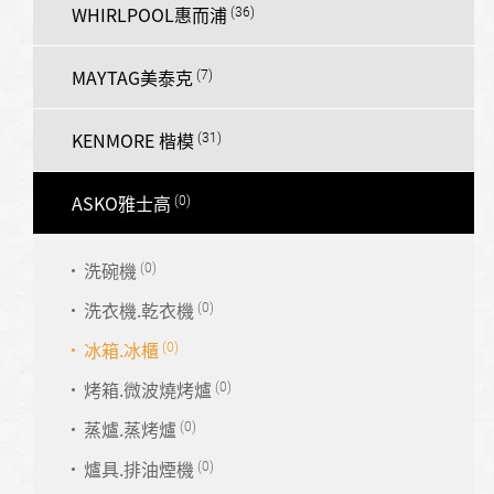
WHIRLPOOL惠而浦
MAYTAG美泰克
KENMORE 楷模
ASKO雅士高
洗碗機
洗衣機.乾衣機
冰箱.冰櫃
烤箱.微波燒烤爐
蒸爐.蒸烤爐
爐具.排油煙機