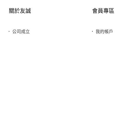
關於友誠
會員專區
公司成立
我的帳戶
您友善誠實的好鄰居
最愛清單
服務特色
歷史訂單
銷售品牌或合作廠商
我的折價券
本站商品，皆是正品公司貨
本站保留接受訂單與否的