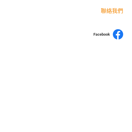
聯絡我們
Facebook
yochen893
15060750192
WhatsApp
店面不時有客戶光臨購買或詢問，若電話忙線或無人回覆