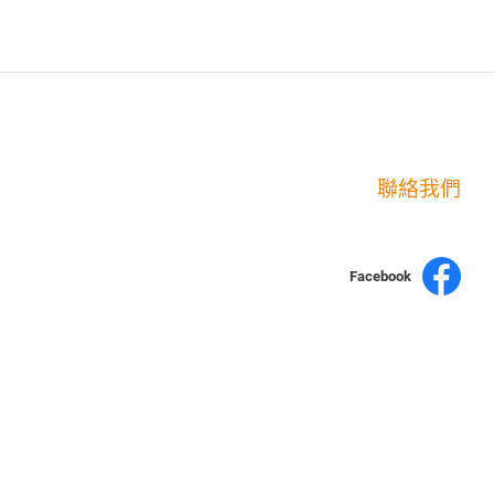
聯絡我們
Facebook
yochen893
15060750192
WhatsApp