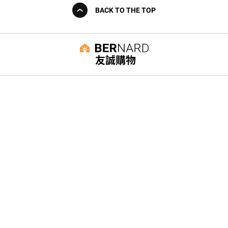
BACK TO THE TOP
友誠購物
© BERNARD 2021
WEBDESIGN
聯絡我們
Facebook
yochen893
WhatsApp
15060750192