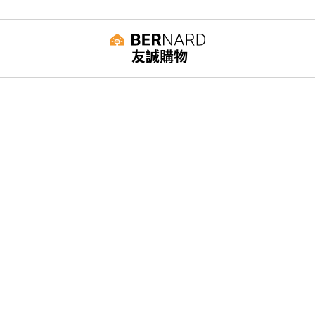
友誠購物
© BERNARD 2021
WEBDESIGN
聯絡我們
Facebook
yochen893
WhatsApp
15060750192
本站商品，皆是正品公司貨
本站保留接受訂單與否的