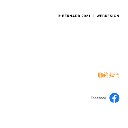
© BERNARD 2021
WEBDESIGN
聯絡我們
Facebook
yochen893
15060750192