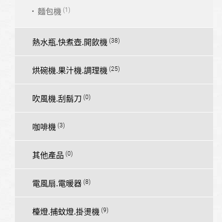
麵包機
熱水瓶.快煮壺.開飲機
烘碗機.果汁機.調理機
吹風機.刮鬍刀
咖啡機
其他產品
電風扇.電暖器
檯燈.捕蚊燈.掛燙機