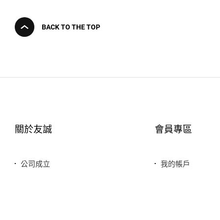
BACK TO THE TOP
關於友誠
會員專區
公司成立
我的帳戶
您友善誠實的好鄰居
最愛清單
服務特色
歷史訂單