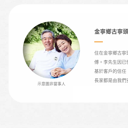
金寧鄉古寧
住在金寧鄉古寧
傅。李先生因已
基於客戶的信任
長家都是由我們
示意圖非當事人