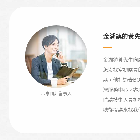
金湖鎮的黃
金湖鎮黃先生向
怎沒找當初購買
話，他打過去B
灣服務中心。客
示意圖非當事人
聘請技術人員拆
聽從提議來找我