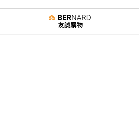
友誠購物
© BERNARD 2021
WEBDESIGN
聯絡我們
Facebook
yochen893
WhatsApp
15060750192
本站商品，皆是正品公司貨
本站保留接受訂單與否的