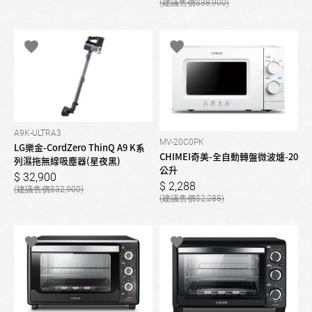
38,900
A9K-ULTRA3
MV-20C0PK
LG樂金-CordZero ThinQ A9 K系
CHIMEI奇美-全自動轉盤微波爐-20
列濕拖無線吸塵器(星夜黑)
公升
32,900
2,288
32,900
2,288