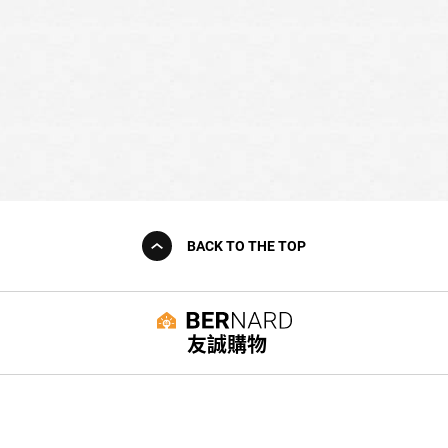
BACK TO THE TOP
友誠購物
© BERNARD 2021
WEBDESIGN