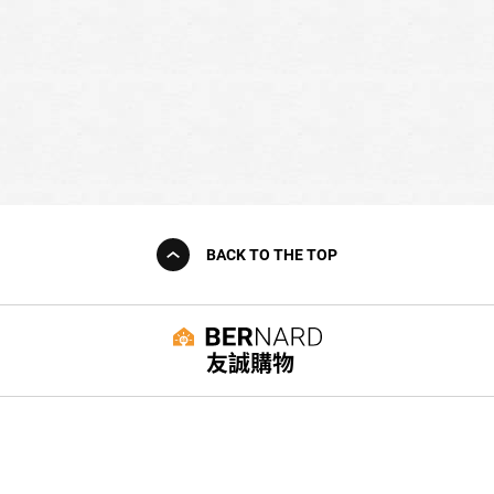
BACK TO THE TOP
友誠購物
© BERNARD 2021
WEBDESIGN