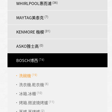
WHIRLPOOL惠而浦
MAYTAG美泰克
KENMORE 楷模
ASKO雅士高
BOSCH博西
洗碗機
洗衣機.乾衣機
冰箱.冰櫃
烤箱.微波燒烤爐
蒸爐.蒸烤爐