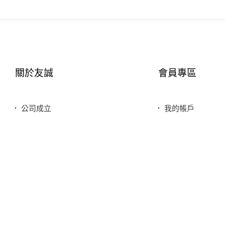
關於友誠
會員專區
公司成立
我的帳戶
您友善誠實的好鄰居
最愛清單
服務特色
歷史訂單
銷售品牌或合作廠商
我的折價券