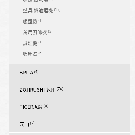
爐具.排油煙機
暖盤機
萬用廚師機
調理機
吸塵器
BRITA
ZOJIRUSHI 象印
TIGER虎牌
元山