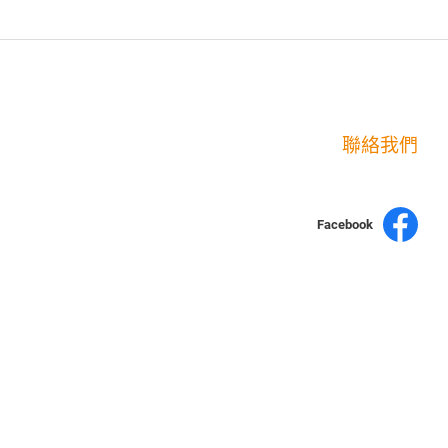
聯絡我們
Facebook
yochen893
15060750192
WhatsApp