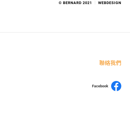
© BERNARD 2021
WEBDESIGN
聯絡我們
Facebook
yochen893
15060750192
WhatsApp