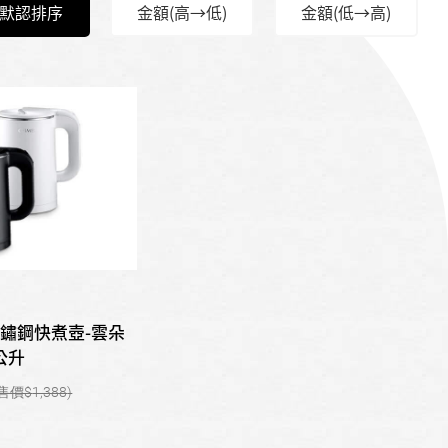
默認排序
金額(高→低)
金額(低→高)
-不鏽鋼快煮壺-雲朵
公升
1,388