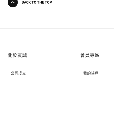
BACK TO THE TOP
關於友誠
會員專區
公司成立
我的帳戶
您友善誠實的好鄰居
最愛清單
服務特色
歷史訂單
銷售品牌或合作廠商
我的折價券