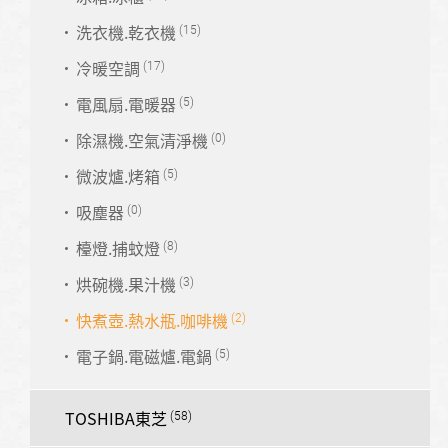
洗衣機.乾衣機
冷暖空調
電風扇.電暖器
除濕機.空氣清淨機
微波爐.烤箱
吸塵器
檯燈.捕蚊燈
烘碗機.果汁機
快煮壺.熱水瓶.咖啡機
電子鍋.電磁爐.電鍋
TOSHIBA東芝