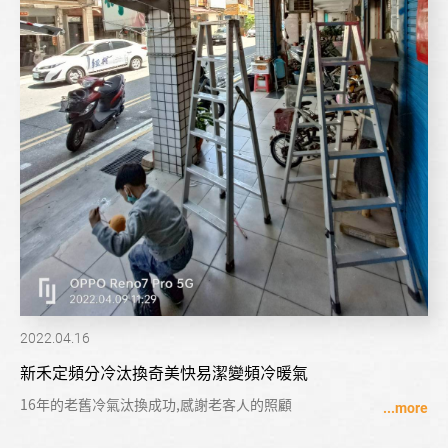
2022.04.16
新禾定頻分冷汰換奇美快易潔變頻冷暖氣
16年的老舊冷氣汰換成功,感謝老客人的照顧