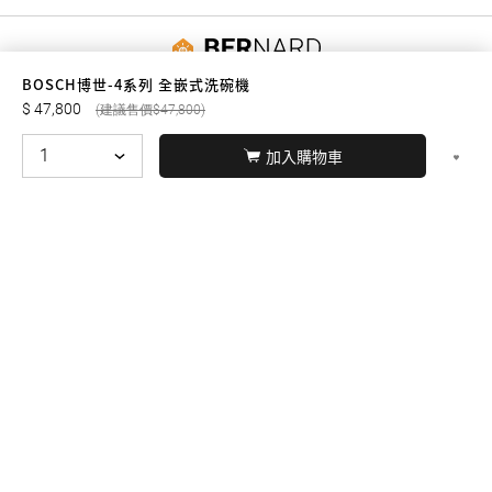
友誠購物
BOSCH博世-4系列 全嵌式洗碗機
47,800
47,800
加入購物車
© BERNARD 2021
WEBDESIGN
聯絡我們
Facebook
yochen893
WhatsApp
15060750192
本站商品，皆是正品公司貨
本站保留接受訂單與否的
權利
本網站之商品可配送大陸地區，運費歡迎來電或來