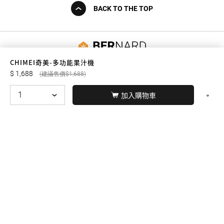
BACK TO THE TOP
友誠購物
CHIMEI奇美-多功能果汁機
1,688
1,688
加入購物車
© BERNARD 2021
WEBDESIGN
聯絡我們
Facebook
yochen893
WhatsApp
15060750192