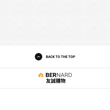
BACK TO THE TOP
友誠購物
© BERNARD 2021
WEBDESIGN