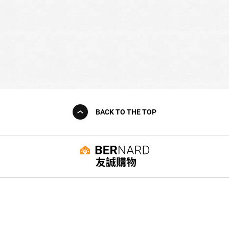
BACK TO THE TOP
友誠購物
© BERNARD 2021
WEBDESIGN