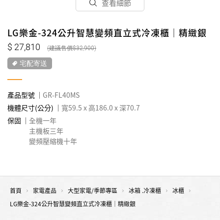
查看細節
LG樂金-324公升智慧變頻直立式冷凍櫃｜精緻銀
27,810
32,900
宅配寄送
產品型號
GR-FL40MS
機體尺寸(公分)
寬59.5 x 高186.0 x 深70.7
保固
全機一年
主機板三年
變頻壓縮機十年
首頁
家電產品
大型家電/季節專區
冰箱 .冷凍櫃
冰櫃
LG樂金-324公升智慧變頻直立式冷凍櫃｜精緻銀