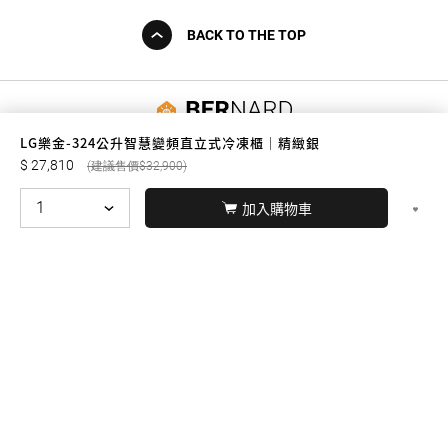
BACK TO THE TOP
友誠購物
LG樂金-324公升智慧變頻直立式冷凍櫃｜精緻銀
27,810
32,900
加入購物車
© BERNARD 2021
WEBDESIGN
聯絡我們
Facebook
yochen893
WhatsApp
15060750192