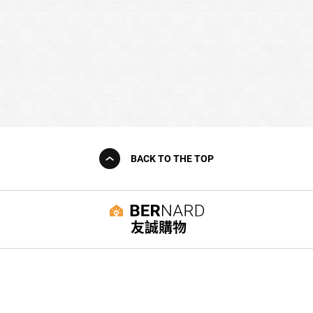
BACK TO THE TOP
友誠購物
© BERNARD 2021
WEBDESIGN