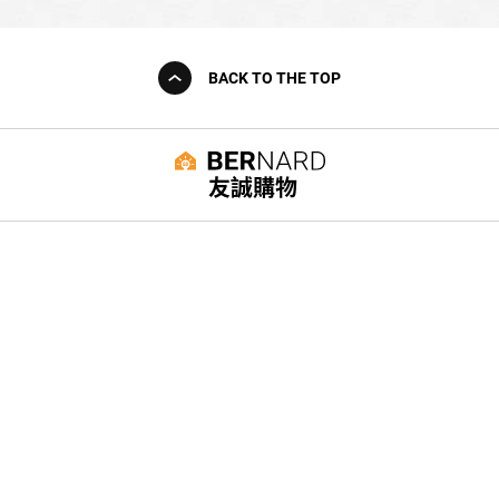
BACK TO THE TOP
友誠購物
© BERNARD 2021
WEBDESIGN
聯絡我們
Facebook
yochen893
WhatsApp
15060750192