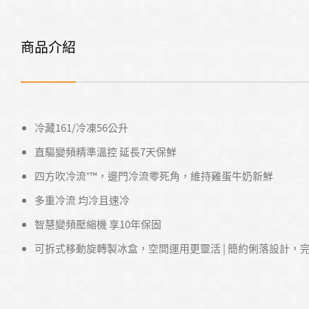
商品介紹
冷藏161/冷凍56公升
直驅變頻精準溫控 延長7天保鮮
四方吹冷流⁺™，邊門冷流零死角，維持雞蛋牛奶新鮮
多重冷流 均冷且速冷
智慧變頻壓縮機 享10年保固
可拆式移動旋轉製冰盒，空間運用更靈活 | 簡約俐落設計，