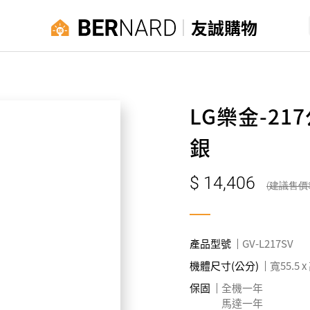
友誠購物
LG樂金-2
銀
14,406
產品型號
GV-L217SV
機體尺寸(公分)
寬55.5 x
保固
全機一年
馬達一年