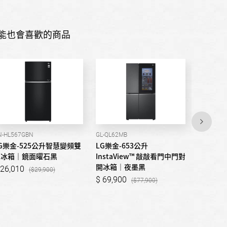
能也會喜歡的商品
N-HL567GBN
GL-QL62MB
GR-QLF87
G樂金-525公升智慧變頻雙
LG樂金-653公升
LG樂金-8
門冰箱｜鏡面曜石黑
InstaView™ 敲敲看門中門對
Collect
開冰箱｜夜墨黑
敲看冰球
26,010
29,900
69,900
125,1
77,900