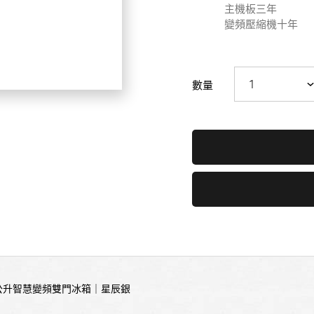
主機板三年
變頻壓縮機十年
數量
17公升智慧變頻雙門冰箱｜星辰銀