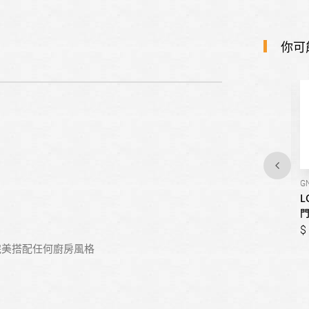
你可
GN-BF330WV
GR-FL40MS
G
LG樂金-332公升
LG樂金-324公升智慧變頻直
L
InstaView™ 敲敲看變頻雙門
立式冷凍櫃｜精緻銀
冰箱｜雲朵白
27,810
32,900
38,900
38,900
完美搭配任何廚房風格