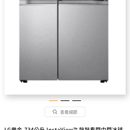
查看細節
LG樂金-734公升 InstaView™ 敲敲看門中門冰球