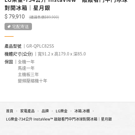
對開冰箱｜星月銀
79,910
89,900
宅配寄送
產品型號
GR-QPLC82SS
機體尺寸(公分)
寬91.2 x 高179.0 x 深85.0
保固
全機一年
馬達一年
主機板三年
變頻壓縮機十年
首頁
家電產品
品牌
LG樂金
冰箱.冰櫃
LG樂金-734公升 InstaView™ 敲敲看門中門冰球對開冰箱｜星月銀