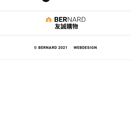
友誠購物
89,900
加入購物車
© BERNARD 2021
WEBDESIGN
聯絡我們
Facebook
yochen893
WhatsApp
15060750192
本站商品，皆是正品公司貨
本站保留接受訂單與否的