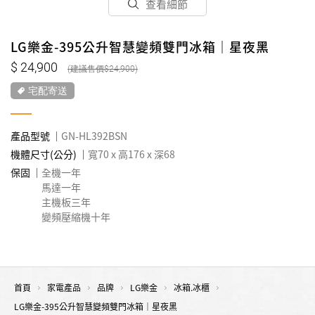
查看細節
LG樂金-395公升智慧變頻雙門冰箱｜星夜黑
24,900
24,900
宅配寄送
產品型號
GN-HL392BSN
機體尺寸(公分)
寬70 x 高176 x 深68
保固
全機一年
馬達一年
主機板三年
變頻壓縮機十年
首頁
家電產品
品牌
LG樂金
冰箱.冰櫃
LG樂金-395公升智慧變頻雙門冰箱｜星夜黑