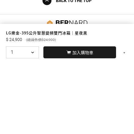
BACK TO THE TOP
友誠購物
LG樂金-395公升智慧變頻雙門冰箱｜星夜黑
24,900
24,900
加入購物車
© BERNARD 2021
WEBDESIGN
聯絡我們
Facebook
yochen893
WhatsApp
15060750192
本站商品，皆是正品公司貨
本站保留接受訂單與否的