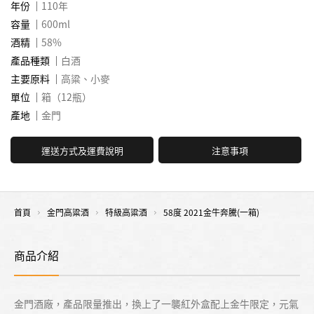
年份
110年
容量
600ml
酒精
58%
產品種類
白酒
主要原料
高粱、小麥
單位
箱（12瓶）
產地
金門
運送方式及運費說明
注意事項
首頁
金門高粱酒
特級高粱酒
58度 2021金牛奔騰(一箱)
商品介紹
金門酒廠，產品限量推出，換上了一襲紅外盒配上金牛限定，元氣