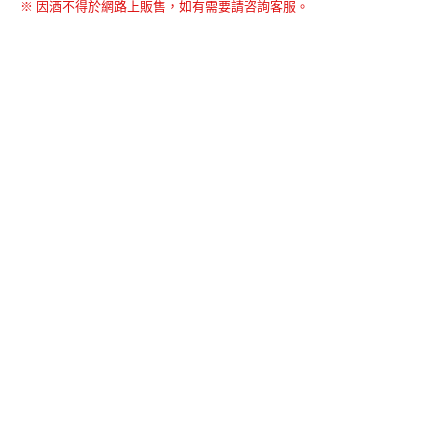
※ 因酒不得於網路上販售，如有需要請咨詢客服。
BACK TO THE TOP
友誠購物
© BERNARD 2021
WEBDESIGN
聯絡我們
Facebook
yochen893
WhatsApp