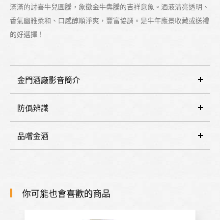
滿滿的討喜牛兒圖騰，象徵金牛犇騰的吉祥意象。酒液清亮透明、
香氣幽雅柔和、口感醇順淨爽，豐富協調。是牛年應景收藏或送禮
的好選擇！
金門酒廠影音簡介
防僞辨識
品嚐金酒
你可能也會喜歡的商品