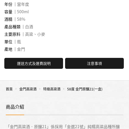
年份
當年度
容量
500ml
酒精
58%
產品種類
白酒
主要原料
高粱、小麥
單位
瓶
產地
金門
運送方式及運費說明
注意事項
首頁
金門高粱酒
特級高粱酒
58度 金門原釀21(一盒)
商品介紹
「金門高粱酒．原釀21」係採用「金選21號」純糯高粱品種所釀