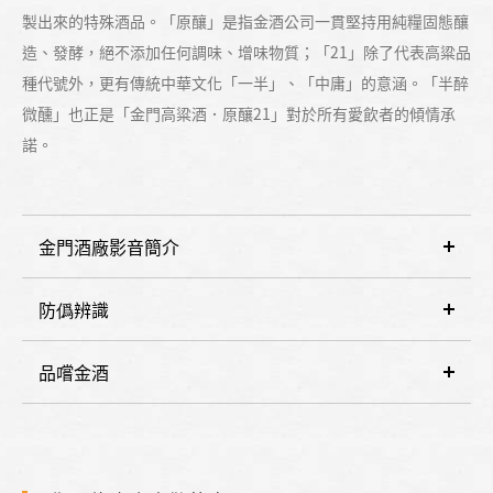
製出來的特殊酒品。「原釀」是指金酒公司一貫堅持用純糧固態釀
造、發酵，絕不添加任何調味、增味物質；「21」除了代表高粱品
種代號外，更有傳統中華文化「一半」、「中庸」的意涵。「半醉
微醺」也正是「金門高粱酒．原釀21」對於所有愛飲者的傾情承
諾。
金門酒廠影音簡介
防僞辨識
品嚐金酒