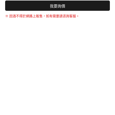
我要詢價
※ 因酒不得於網路上販售，如有需要請咨詢客服。
BACK TO THE TOP
友誠購物
© BERNARD 2021
WEBDESIGN
聯絡我們