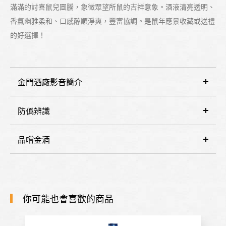
滿滿的討喜鼠兒圖騰，象徵眾望所鼠的吉祥意象。酒液清亮透明、
香氣幽雅柔和、口感醇順淨爽，豐富協調。是鼠年應景收藏或送禮
的好選擇！
金門酒廠影音簡介
防僞辨識
品嚐金酒
你可能也會喜歡的商品