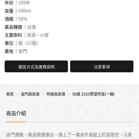
年份
109年
容量
600ml
酒精
58%
產品種類
白酒
主要原料
高粱、小麥
單位
箱（12瓶）
產地
金門
運送方式及運費說明
注意事項
首頁
金門高粱酒
特級高粱酒
58度 2020眾望所鼠(一箱)
商品介紹
金門酒廠，產品限量推出，換上了一襲金外盒配上紅鼠限定，元氣