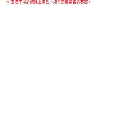
※ 因酒不得於網路上販售，如有需要請咨詢客服。
BACK TO THE TOP
友誠購物
© BERNARD 2021
WEBDESIGN
聯絡我們
Facebook
yochen893
WhatsApp