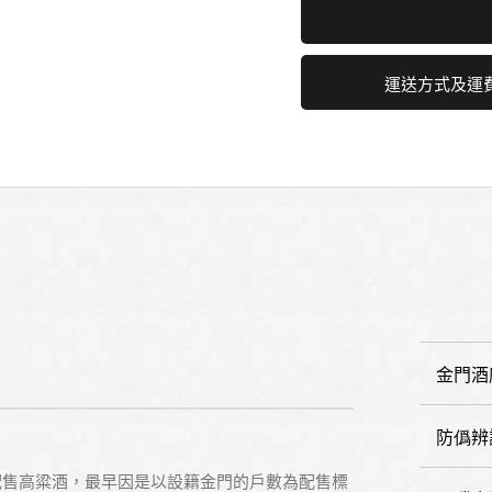
運送方式及運
金門酒
防僞辨
配售高粱酒，最早因是以設籍金門的戶數為配售標