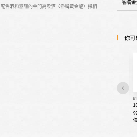
品嚐金
種配售酒和濕釀的金門高粱酒〈俗稱黃金龍〉採相
你可
B37
B39
B
108年 金門秋節配售酒(一箱)
109年 金門端節配售酒(一箱)
1
99999999
99999999
9
價格請與我們洽詢
價格請與我們洽詢