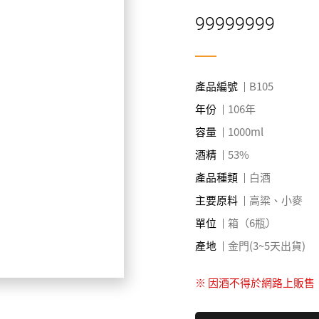
99999999
產品編號
B105
年份
106年
容量
1000ml
酒精
53%
產品種類
白酒
主要原料
高粱、小麥
單位
箱（6瓶）
產地
金門(3~5天出貨)
※ 因酒不得於網路上販售