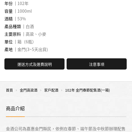
年份
102年
容量
1000ml
酒精
53%
產品種類
白酒
主要原料
高粱、小麥
單位
箱（6瓶）
產地
金門(3~5天出貨)
運送方式及運費說明
注意事項
首頁
金門高粱酒
家戶配酒
102年 金門春節配售酒(一箱)
商品介紹
金酒公司為嘉惠金門縣民，依例在春節、端午節及中秋節辦理配售