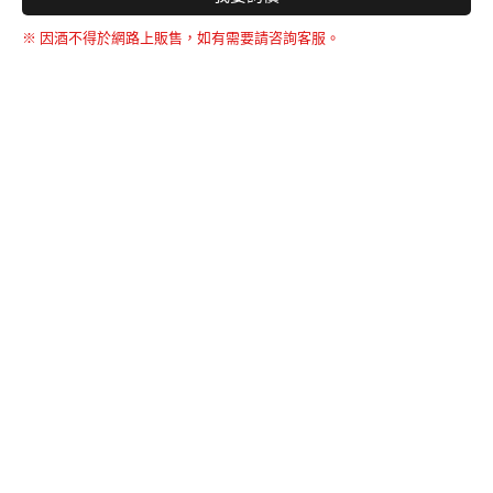
※ 因酒不得於網路上販售，如有需要請咨詢客服。
BACK TO THE TOP
友誠購物
© BERNARD 2021
WEBDESIGN
聯絡我們
Facebook
yochen893