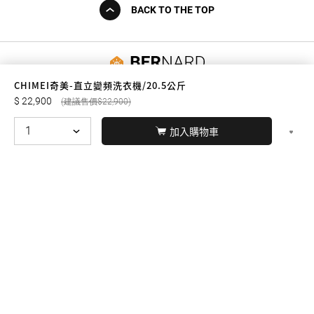
BACK TO THE TOP
友誠購物
CHIMEI奇美-直立變頻洗衣機/20.5公斤
22,900
22,900
加入購物車
© BERNARD 2021
WEBDESIGN
聯絡我們
Facebook
yochen893
WhatsApp
15060750192