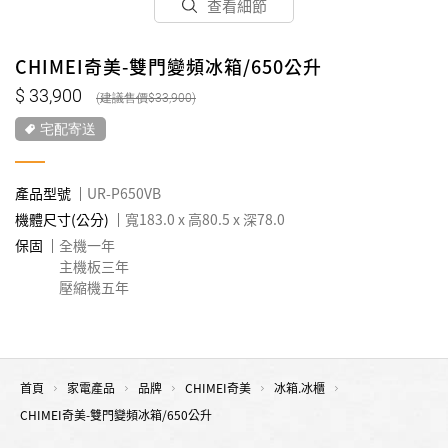
查看細節
CHIMEI奇美-雙門變頻冰箱/650公升
33,900
33,900
宅配寄送
產品型號
UR-P650VB
機體尺寸(公分)
寬183.0 x 高80.5 x 深78.0
保固
全機一年
主機板三年
壓縮機五年
首頁
家電產品
品牌
CHIMEI奇美
冰箱.冰櫃
CHIMEI奇美-雙門變頻冰箱/650公升