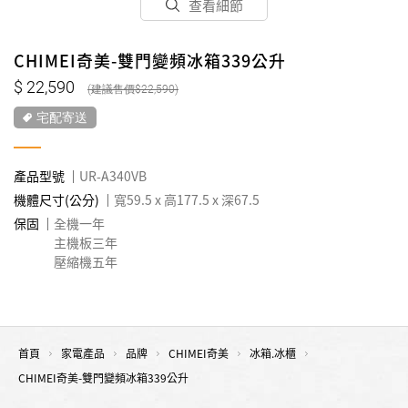
查看細節
CHIMEI奇美-雙門變頻冰箱339公升
22,590
22,590
宅配寄送
產品型號
UR-A340VB
機體尺寸(公分)
寬59.5 x 高177.5 x 深67.5
保固
全機一年
主機板三年
壓縮機五年
首頁
家電產品
品牌
CHIMEI奇美
冰箱.冰櫃
CHIMEI奇美-雙門變頻冰箱339公升