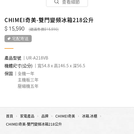
查看細節
CHIMEI奇美-雙門變頻冰箱218公升
15,590
15,590
宅配寄送
產品型號
UR-A218VB
機體尺寸(公分)
寬54.8 x 高146.5 x 深56.5
保固
全機一年
主機板三年
壓縮機五年
首頁
家電產品
品牌
CHIMEI奇美
冰箱.冰櫃
CHIMEI奇美-雙門變頻冰箱218公升