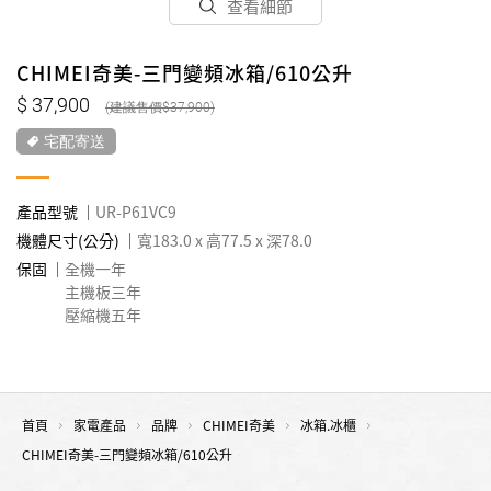
查看細節
CHIMEI奇美-三門變頻冰箱/610公升
37,900
37,900
宅配寄送
產品型號
UR-P61VC9
機體尺寸(公分)
寬183.0 x 高77.5 x 深78.0
保固
全機一年
主機板三年
壓縮機五年
首頁
家電產品
品牌
CHIMEI奇美
冰箱.冰櫃
CHIMEI奇美-三門變頻冰箱/610公升