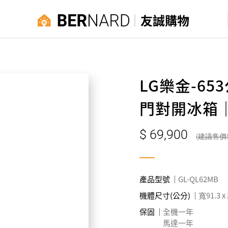
友誠購物
LG樂金-653
門對開冰箱
69,900
產品型號
GL-QL62MB
機體尺寸(公分)
寬91.3 x
保固
全機一年
馬達一年