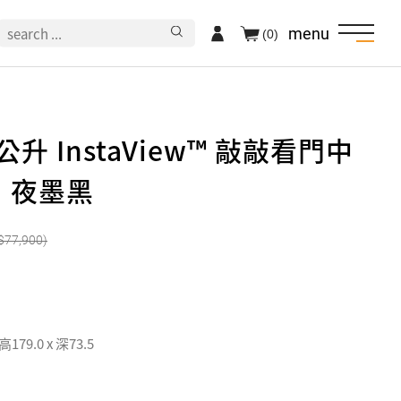
menu
(0)
公升 InstaView™ 敲敲看門中
｜夜墨黑
77,900
 高179.0 x 深73.5