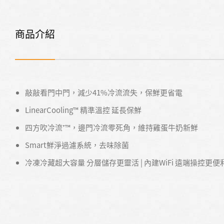
商品介紹
敲敲看門中門，減少41%冷流流失，保鮮更省電
LinearCooling™ 精準溫控 延長保鮮
四方吹冷流⁺™，邊門冷流零死角，維持雞蛋牛奶新鮮
Smart鮮淨過濾系統，去味除菌
冷凍冷藏超大容量 分層儲存更靈活 | 內建WiFi 遠端操控更便