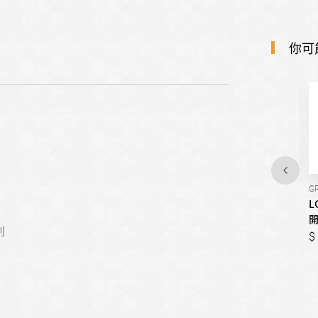
你可
GR-QPLC82SS
GV-NB61BG
G
LG樂金-734公升
LG樂金-619公升 智慧變頻四
L
InstaView™ 敲敲看門中門冰
門冰箱｜曜石黑鏡面
利
球對開冰箱｜星月銀
72,900
76,900
79,910
89,900