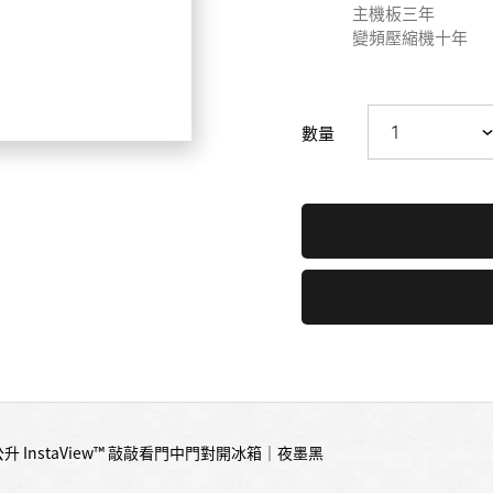
主機板三年
變頻壓縮機十年
數量
公升 InstaView™ 敲敲看門中門對開冰箱｜夜墨黑