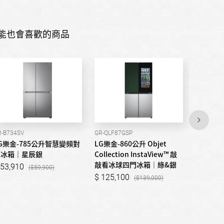
能也會喜歡的商品
R-B734SV
GR-QLF87GSP
GL-QL62M
G樂金-785公升智慧變頻對
LG樂金-860公升 Objet
LG樂金-
開冰箱｜星辰銀
Collection InstaView™ 敲
Insta
敲看冰球四門冰箱｜綠&銀
開冰箱｜
53,910
59,900
125,100
69,90
139,000