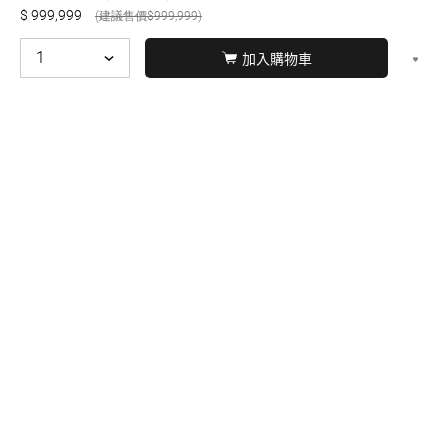
999,999
999,999
加入購物車
© BERNARD 2021
WEBDESIGN
聯絡我們
Facebook
yochen893
WhatsApp
15060750192
本站商品，皆是正品公司貨
本站保留接受訂單與否的
權利
本網站之商品可配送大陸地區，運費歡迎來電或來
信洽詢
店面不時有客戶光臨購買或詢問，若電話忙線或
無人回覆敬請見諒，請稍後再撥。