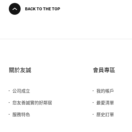
BACK TO THE TOP
關於友誠
會員專區
公司成立
我的帳戶
您友善誠實的好鄰居
最愛清單
服務特色
歷史訂單
銷售品牌或合作廠商
我的折價券