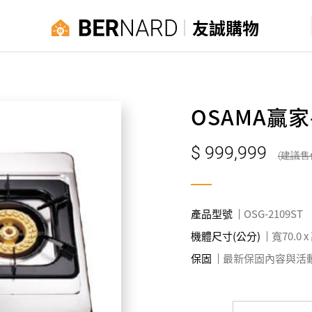
友誠購物
OSAMA贏
999,999
產品型號
OSG-2109ST
機體尺寸(公分)
寬70.0 x
保固
最新保固內容與活