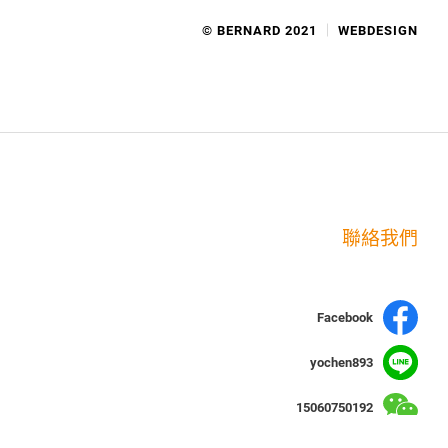
© BERNARD 2021
WEBDESIGN
聯絡我們
Facebook
yochen893
15060750192