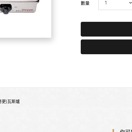
數量
格待更)瓦斯爐
你可