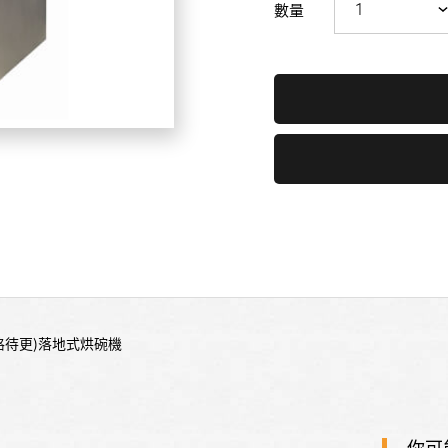
數量
(價格待更)落地式烘碗機
你可