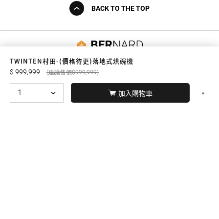
BACK TO THE TOP
友誠購物
TWINTEN村田-(價格待更)落地式烘碗機
999,999
999,999
加入購物車
© BERNARD 2021
WEBDESIGN
聯絡我們
Facebook
yochen893
WhatsApp
15060750192