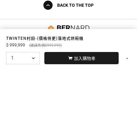
BACK TO THE TOP
友誠購物
TWINTEN村田-(價格待更)落地式烘碗機
999,999
999,999
加入購物車
© BERNARD 2021
WEBDESIGN
聯絡我們
Facebook
yochen893
WhatsApp
15060750192