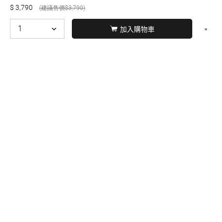
3,790
3,790
加入購物車
© BERNARD 2021
WEBDESIGN
聯絡我們
Facebook
yochen893
WhatsApp
15060750192
本站商品，皆是正品公司貨
本站保留接受訂單與否的
權利
本網站之商品可配送大陸地區，運費歡迎來電或來
信洽詢
店面不時有客戶光臨購買或詢問，若電話忙線或
無人回覆敬請見諒，請稍後再撥。