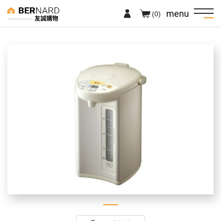
menu
(0)
友誠購物