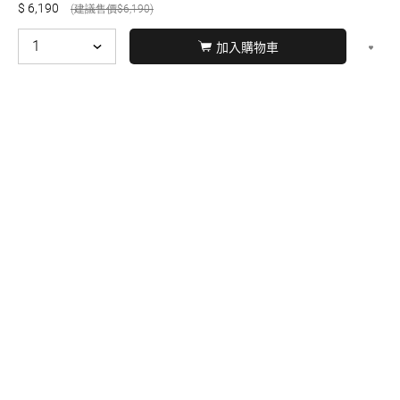
6,190
6,190
加入購物車
© BERNARD 2021
WEBDESIGN
聯絡我們
Facebook
yochen893
WhatsApp
15060750192
本站商品，皆是正品公司貨
本站保留接受訂單與否的
權利
本網站之商品可配送大陸地區，運費歡迎來電或來
信洽詢
店面不時有客戶光臨購買或詢問，若電話忙線或
無人回覆敬請見諒，請稍後再撥。
服務專線
(082)324-666