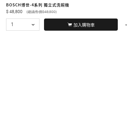
友誠購物
BOSCH博世-4系列 獨立式洗碗機
48,800
48,800
加入購物車
© BERNARD 2021
WEBDESIGN
聯絡我們
Facebook
yochen893
WhatsApp
15060750192
本站商品，皆是正品公司貨
本站保留接受訂單與否的
權利
本網站之商品可配送大陸地區，運費歡迎來電或來
信洽詢
店面不時有客戶光臨購買或詢問，若電話忙線或
無人回覆敬請見諒，請稍後再撥。