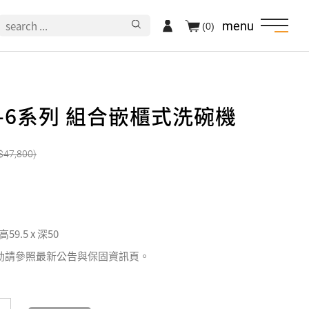
menu
(0)
世-6系列 組合嵌櫃式洗碗機
47,800
 高59.5 x 深50
動請參照最新公告與保固資訊頁。