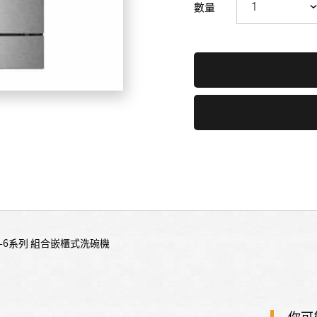
數量
世-6系列 組合嵌櫃式洗碗機
你可