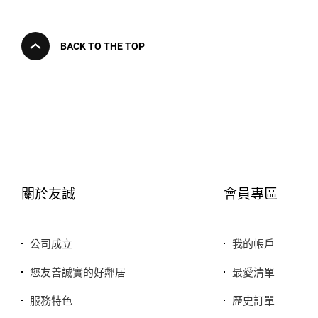
BACK TO THE TOP
關於友誠
會員專區
公司成立
我的帳戶
您友善誠實的好鄰居
最愛清單
服務特色
歷史訂單