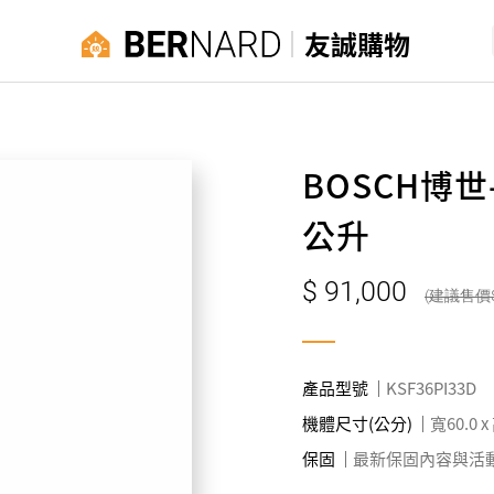
友誠購物
BOSCH博世
公升
91,000
產品型號
KSF36PI33D
機體尺寸(公分)
寬60.0 x
保固
最新保固內容與活