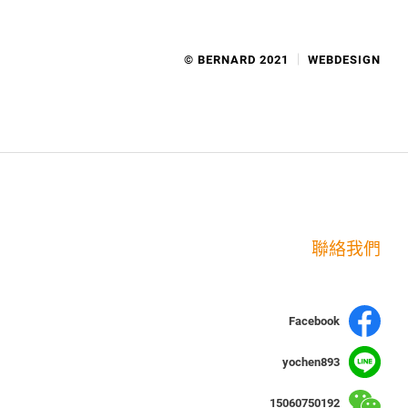
© BERNARD 2021
WEBDESIGN
聯絡我們
Facebook
yochen893
15060750192