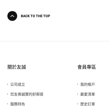
BACK TO THE TOP
關於友誠
會員專區
公司成立
我的帳戶
您友善誠實的好鄰居
最愛清單
服務特色
歷史訂單