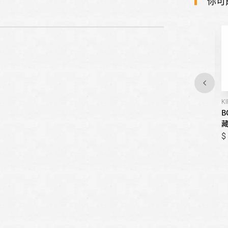
你可
KGN36SW30D
GSN36AW33D
K
BOSCH博世-8系列 上冷藏下
BOSCH博世-6系列 獨立式冷
B
冷凍玻璃門冰箱 / 285公升
凍櫃 / 237公升
藏
69,900
77,000
69,900
77,000