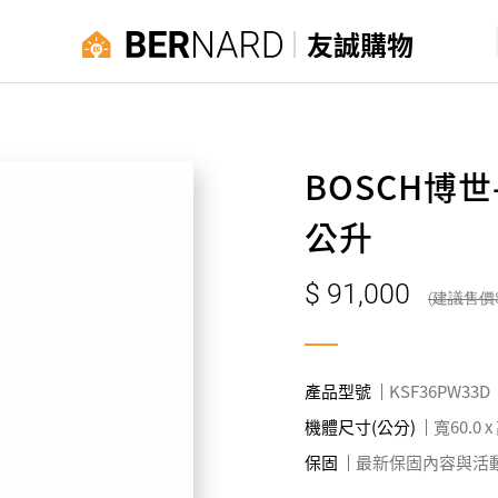
友誠購物
BOSCH博世
公升
91,000
產品型號
KSF36PW33D
機體尺寸(公分)
寬60.0 x
保固
最新保固內容與活