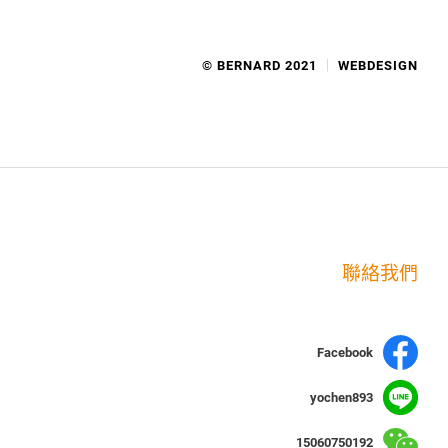
© BERNARD 2021
WEBDESIGN
聯絡我們
Facebook
yochen893
15060750192