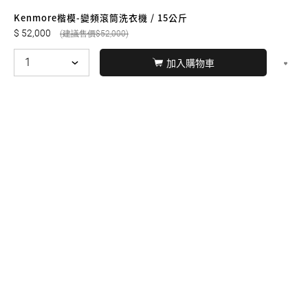
友誠購物
Kenmore楷模-變頻滾筒洗衣機 / 15公斤
52,000
52,000
加入購物車
© BERNARD 2021
WEBDESIGN
聯絡我們
Facebook
yochen893
WhatsApp
15060750192
本站商品，皆是正品公司貨
本站保留接受訂單與否的
權利
本網站之商品可配送大陸地區，運費歡迎來電或來
信洽詢
店面不時有客戶光臨購買或詢問，若電話忙線或